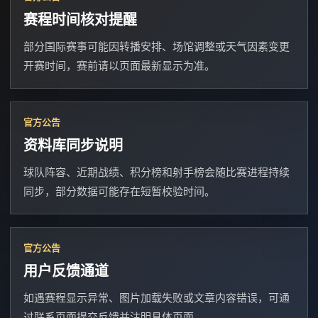
赛程时间核对提醒
部分国际赛事可能因转播安排、场馆调整或天气因素变更
开赛时间，赛前请以页面最新显示为准。
官方公告
资料库同步说明
球队阵容、近期战绩、积分榜和射手榜会随比赛进程持续
同步，部分数据可能存在短暂校验时间。
官方公告
用户反馈通道
如遇赛程显示异常、图片加载失败或文章内容错误，可通
过联系页面提交反馈并注明具体页面。