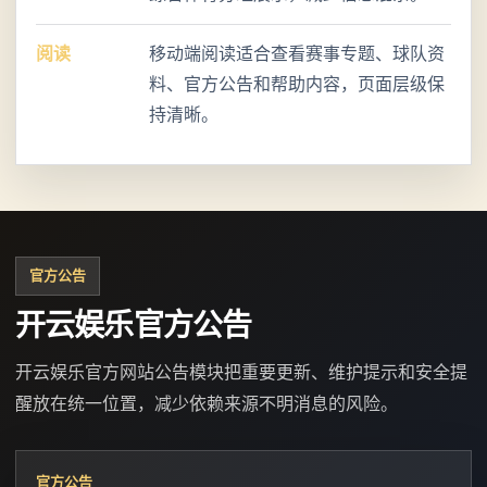
阅读
移动端阅读适合查看赛事专题、球队资
料、官方公告和帮助内容，页面层级保
持清晰。
官方公告
开云娱乐官方公告
开云娱乐官方网站公告模块把重要更新、维护提示和安全提
醒放在统一位置，减少依赖来源不明消息的风险。
官方公告