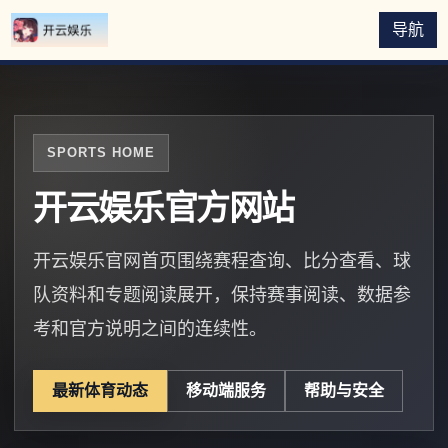
导航
SPORTS HOME
开云娱乐官方网站
开云娱乐官网首页围绕赛程查询、比分查看、球
队资料和专题阅读展开，保持赛事阅读、数据参
考和官方说明之间的连续性。
最新体育动态
移动端服务
帮助与安全