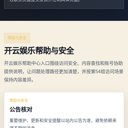
帮助与安全
开云娱乐帮助与安全
开云娱乐帮助中心入口围绕访问安全、内容查找和账号协助
提供说明，让问题处理路径更加清楚，并按第54组访问场景
保持内容差异。
帮助与安全
公告核对
重要维护、更新和安全提醒以站内公告为准，避免依赖来