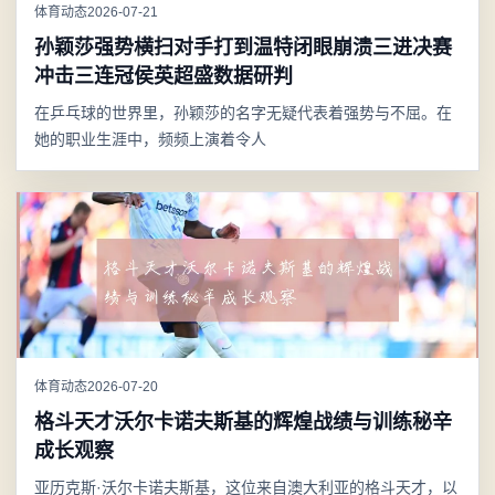
体育动态
2026-07-21
孙颖莎强势横扫对手打到温特闭眼崩溃三进决赛
冲击三连冠侯英超盛数据研判
在乒乓球的世界里，孙颖莎的名字无疑代表着强势与不屈。在
她的职业生涯中，频频上演着令人
体育动态
2026-07-20
格斗天才沃尔卡诺夫斯基的辉煌战绩与训练秘辛
成长观察
亚历克斯·沃尔卡诺夫斯基，这位来自澳大利亚的格斗天才，以