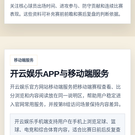
关注核心球员出场时间、进攻参与、防守贡献和连续比赛
表现。这些资料可补充赛前前瞻和赛后复盘的判断依据。
移动端服务
开云娱乐APP与移动端服务
开云娱乐官方网站移动端服务把移动端赛程查看、比
分浏览和内容阅读放在同一说明区，帮助用户稳定进
入官网常用服务，并按第8组访问场景保持内容差异。
开云娱乐手机端支持用户在手机上浏览足球、篮
球、电竞和综合体育内容，适合比赛日前后反复查