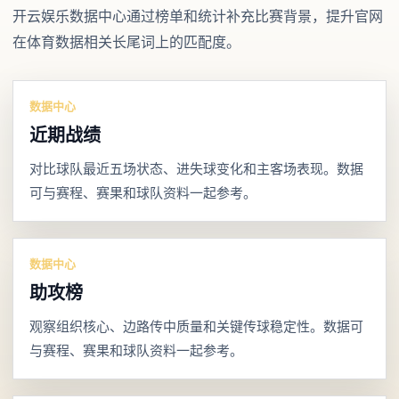
开云娱乐数据中心通过榜单和统计补充比赛背景，提升官网
在体育数据相关长尾词上的匹配度。
数据中心
近期战绩
对比球队最近五场状态、进失球变化和主客场表现。数据
可与赛程、赛果和球队资料一起参考。
数据中心
助攻榜
观察组织核心、边路传中质量和关键传球稳定性。数据可
与赛程、赛果和球队资料一起参考。