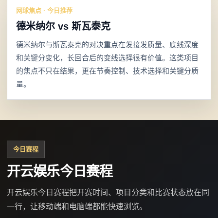
网球焦点 · 今日推荐
德米纳尔 vs 斯瓦泰克
德米纳尔与斯瓦泰克的对决重点在发接发质量、底线深度
和关键分变化，长回合后的变线选择很有价值。这类项目
的焦点不只在结果，更在节奏控制、技术选择和关键分质
量。
今日赛程
开云娱乐今日赛程
开云娱乐今日赛程把开赛时间、项目分类和比赛状态放在同
一行，让移动端和电脑端都能快速浏览。