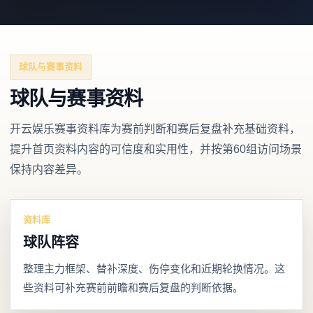
球队与赛事资料
球队与赛事资料
开云娱乐赛事资料库为赛前判断和赛后复盘补充基础资料，
提升首页资料内容的可信度和实用性，并按第60组访问场景
保持内容差异。
资料库
球队阵容
整理主力框架、替补深度、伤停变化和近期轮换情况。这
些资料可补充赛前前瞻和赛后复盘的判断依据。