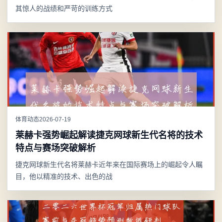
其惊人的战绩和严苛的训练方式
体育动态
2026-07-19
莱赫卡强势崛起解读捷克网球新生代名将的技术
特点与赛场突破解析
捷克网球新生代名将莱赫卡近年来在国际赛场上的崛起令人瞩
目，他以精准的技术、出色的战