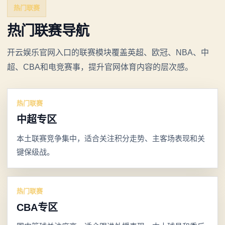
热门联赛
热门联赛导航
开云娱乐官网入口的联赛模块覆盖英超、欧冠、NBA、中
超、CBA和电竞赛事，提升官网体育内容的层次感。
热门联赛
中超专区
本土联赛竞争集中，适合关注积分走势、主客场表现和关
键保级战。
热门联赛
CBA专区